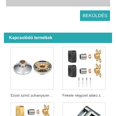
Kapcsolódó termékek
Ezüst színű zuhanyszerelő készletek
Fekete négyzet alakú zuhanycsap tányér