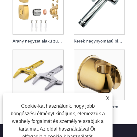
Arany négyzet alakú zuhanycsaptelep
Kerek nagynyomású bidé permetező, erősítő WC-szórópisztoly a hatékony tisztításhoz
X
Cookie-kat használunk, hogy jobb
Nagy teherbírású alumíniumötvözet csavarkulcs nagy pofával és rövid fogantyúval
Cink ötvözet bidé permetező tartó
böngészési élményt kínáljunk, elemezzük a
webhely forgalmát és személyre szabjuk a
tartalmat. Az oldal használatával Ön
elfogadja a cookie-k használatát.