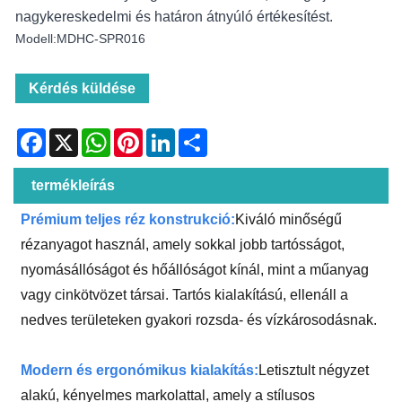
nagykereskedelmi és határon átnyúló értékesítést.
Modell:MDHC-SPR016
Kérdés küldése
Facebook
X
WhatsApp
Pinterest
LinkedIn
Share
termékleírás
Prémium teljes réz konstrukció:
Kiváló minőségű
rézanyagot használ, amely sokkal jobb tartósságot,
nyomásállóságot és hőállóságot kínál, mint a műanyag
vagy cinkötvözet társai. Tartós kialakítású, ellenáll a
nedves területeken gyakori rozsda- és vízkárosodásnak.
Modern és ergonómikus kialakítás:
Letisztult négyzet
alakú, kényelmes markolattal, amely a stílusos