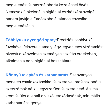
megjelenést felhasználóbarát kezeléssel ötvözi.
Nemcsak funkcionális higiéniai eszközként szolgál,
hanem javítja a fürdőszoba általános esztétikai
megjelenését is.
Többlyukú gyengéd spray:
Precíziós, többlyukú
fúvókával felszerelt, amely lágy, egyenletes vízáramlást
biztosít a kényelmes személyes tisztítás érdekében,
alkalmas a napi higiéniai használatra.
Könnyű telepítés és karbantartás:
Szabványos
menetes csatlakozásokkal felszerelve, professzionális
szerszámok nélkül egyszerűen felszerelhető. A sima
króm felület ellenáll a vízkő lerakódásának, minimális
karbantartást igényel.