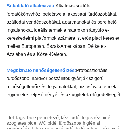
Sokoldalú alkalmazás:
Alkalmas sokféle
forgatókönyvhöz, beleértve a lakossági fürdőszobákat,
szállodai vendégszobákat, apartmanokat és bérelhető
ingatlanokat. Ideális termék a határokon átnyúló e-
kereskedelmi platformok számára is, erős piaci kereslet
mellett Európában, Észak-Amerikában, Délkelet-
Ázsiában és a Közel-Keleten.
Megbízható minőségellenőrzés:
Professzionális
fürdőszobai hardver beszállítók gyártják szigorú
minőségellenőrzési folyamatokkal, biztosítva a termék
egyenletes teljesítményét és az ügyfelek elégedettségét.
Hot Tags: bidé permetező, kézi bidé, teljes réz bidé,
szögletes bidé, WC bidé, fürdőszoba higiéniai
kiegészítők, falra szerelhető bidé, bidé zuhany, réz bidé