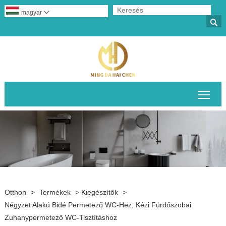
magyar


A fő
Otthon
>
Termékek
>
Kiegészítők
>
Négyzet Alakú Bidé Permetező WC-Hez, Kézi Fürdőszobai
Zuhanypermetező WC-Tisztításhoz