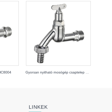
HC8004
Gyorsan nyitható mosógép csaptelep Mdhc8005 kulccsal
LINKEK