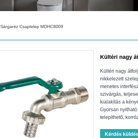
sú Sárgaréz Csaptelep MDHC8009
Kültéri nagy 
Kültéri nagy átf
nikkelezett szel
menetes interfész
szivárgás, teljes
kialakítás a kén
Gyorsan nyitható
telepíthető, korróz
Kérdés küldé