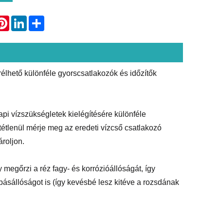
atsApp
Pinterest
LinkedIn
Share
élhető különféle gyorscsatlakozók és időzítők
pi vízszükségletek kielégítésére különféle
ltétlenül mérje meg az eredeti vízcső csatlakozó
ároljon.
y megőrzi a réz fagy- és korrózióállóságát, így
pásállóságot is (így kevésbé lesz kitéve a rozsdának