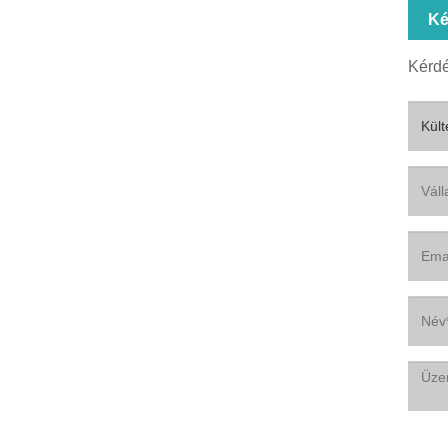
Ké
Kérdé