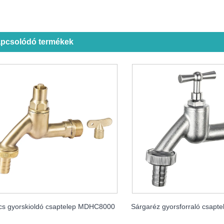
pcsolódó termékek
cs gyorskioldó csaptelep MDHC8000