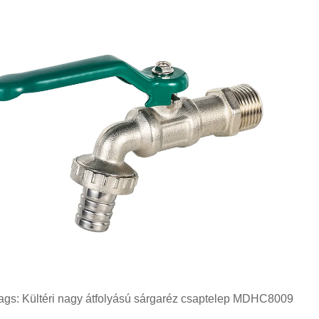
ags: Kültéri nagy átfolyású sárgaréz csaptelep MDHC8009