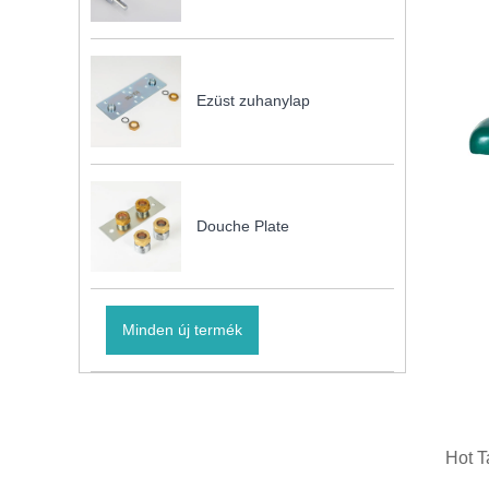
Ezüst zuhanylap
Douche Plate
Minden új termék
Hot T