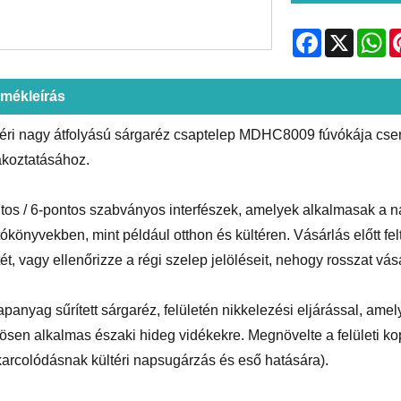
Facebook
X
Wh
rmékleírás
téri nagy átfolyású sárgaréz csaptelep MDHC8009 fúvókája cser
akoztatásához.
tos / 6-pontos szabványos interfészek, amelyek alkalmasak a na
tókönyvekben, mint például otthon és kültéren. Vásárlás előtt fe
ét, vagy ellenőrizze a régi szelep jelöléseit, nehogy rosszat vás
apanyag sűrített sárgaréz, felületén nikkelezési eljárással, amel
ösen alkalmas északi hideg vidékekre. Megnövelte a felületi ko
karcolódásnak kültéri napsugárzás és eső hatására).