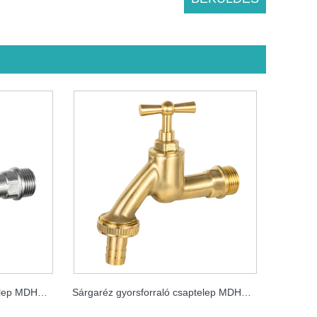
Sárgaréz gyorsforraló csaptelep MDHC8001
Sárgaréz gyorsforraló csaptelep MDHC8002