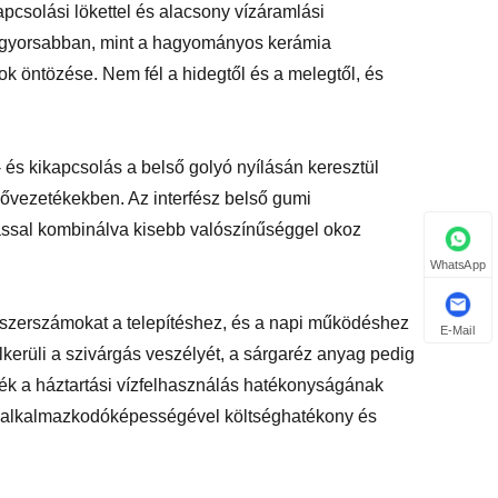
pcsolási lökettel és alacsony vízáramlási
al gyorsabban, mint a hagyományos kerámia
k öntözése. Nem fél a hidegtől és a melegtől, és
 és kikapcsolás a belső golyó nyílásán keresztül
sővezetékekben. Az interfész belső gumi
ással kombinálva kisebb valószínűséggel okoz
WhatsApp
szerszámokat a telepítéshez, és a napi működéshez
E-Mail
kerüli a szivárgás veszélyét, a sárgaréz anyag pedig
rmék a háztartási vízfelhasználás hatékonyságának
ű alkalmazkodóképességével költséghatékony és