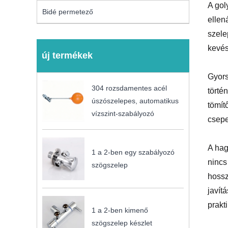
A gol
Bidé permetező
ellen
szele
kevés
új termékek
Gyors
304 rozsdamentes acél
törté
úszószelepes, automatikus
tömít
vízszint-szabályozó
csepe
A hag
1 a 2-ben egy szabályozó
nincs
szögszelep
hossz
javít
prakt
1 a 2-ben kimenő
szögszelep készlet