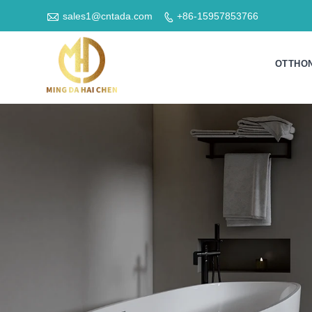

sales1@cntada.com
+86-15957853766

OTTHO