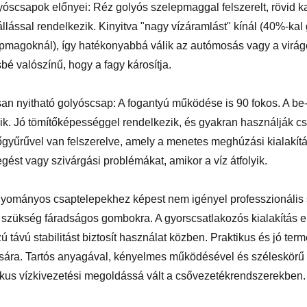
yóscsapok előnyei: Réz golyós szelepmaggal felszerelt, rövid ka
állással rendelkezik. Kinyitva "nagy vízáramlást" kínál (40%-k
pmagoknál), így hatékonyabbá válik az autómosás vagy a virágo
bé valószínű, hogy a fagy károsítja.
an nyitható golyóscsap: A fogantyú működése is 90 fokos. A be-
nik. Jó tömítőképességgel rendelkezik, és gyakran használják c
őgyűrűvel van felszerelve, amely a menetes meghúzási kialakít
gést vagy szivárgási problémákat, amikor a víz átfolyik.
yományos csaptelepekhez képest nem igényel professzionális 
 szükség fáradságos gombokra. A gyorscsatlakozós kialakítás el
ú távú stabilitást biztosít használat közben. Praktikus és jó te
ására. Tartós anyagával, kényelmes működésével és széleskör
ikus vízkivezetési megoldássá vált a csővezetékrendszerekben.