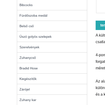
Bibcocks
Fürdőszoba medál
te
Belső cső
A kül
Úszó golyós szelepek
csatl
Szerelvények
4-pon
Zuhanycső
forga
méret
Bradid Hose
Kiegészítők
Az al
külön
Zárójel
és a 
Zuhany kar