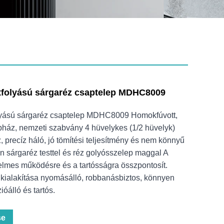
átfolyású sárgaréz csaptelep MDHC8009
olyású sárgaréz csaptelep MDHC8009 Homokfúvott,
epház, nemzeti szabvány 4 hüvelykes (1/2 hüvelyk)
, precíz háló, jó tömítési teljesítmény és nem könnyű
en sárgaréz testtel és réz golyósszelep maggal A
yelmes működésre és a tartósságra összpontosít.
 kialakítása nyomásálló, robbanásbiztos, könnyen
ióálló és tartós.
se