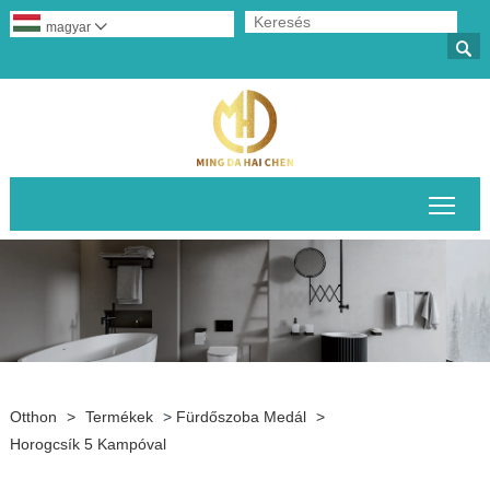
magyar


A fő
Otthon
>
Termékek
>
Fürdőszoba Medál
>
Horogcsík 5 Kampóval