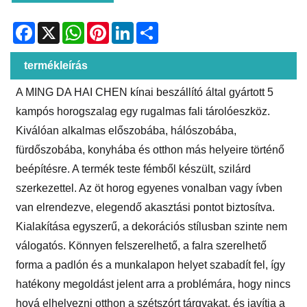
Facebook
X
WhatsApp
Pinterest
LinkedIn
Share
termékleírás
A MING DA HAI CHEN kínai beszállító által gyártott 5
kampós horogszalag egy rugalmas fali tárolóeszköz.
Kiválóan alkalmas előszobába, hálószobába,
fürdőszobába, konyhába és otthon más helyeire történő
beépítésre. A termék teste fémből készült, szilárd
szerkezettel. Az öt horog egyenes vonalban vagy ívben
van elrendezve, elegendő akasztási pontot biztosítva.
Kialakítása egyszerű, a dekorációs stílusban szinte nem
válogatós. Könnyen felszerelhető, a falra szerelhető
forma a padlón és a munkalapon helyet szabadít fel, így
hatékony megoldást jelent arra a problémára, hogy nincs
hová elhelyezni otthon a szétszórt tárgyakat, és javítja a