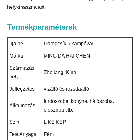
helykihasználást.
Termékparaméterek
Írja be
Horogcsík 5 kampóval
Márka
MING DA HAI CHEN
Származási
Zhejiang, Kína
hely
Jellegzetes
vízálló és rozsdaálló
fürdőszoba, konyha, hálószoba,
Alkalmazás
előszoba stb.
Szín
LIKE KÉP
Test Anyaga
Fém