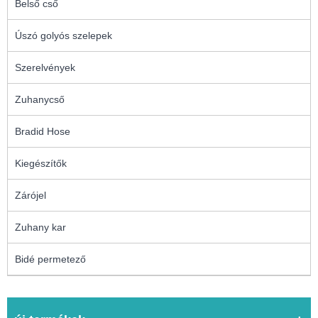
Belső cső
Úszó golyós szelepek
Szerelvények
Zuhanycső
Bradid Hose
Kiegészítők
Zárójel
Zuhany kar
Bidé permetező