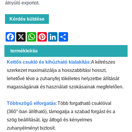
átnyúló exportot.
Kérdés küldése
Facebook
X
WhatsApp
Pinterest
LinkedIn
Share
termékleírás
Kettős csukló és kihúzható kialakítás:
A kétrészes
szerkezet maximalizálja a hosszabbítási hosszt,
lehetővé téve a zuhanyfej tökéletes helyzetbe állítását
magasságának és használati szokásainak megfelelően.
Többszögű elforgatás:
Több forgatható csuklóval
(360°-ban állítható), támogatja a szabad forgást és a
szög beállítását, így átfogó és kényelmes
zuhanyélményt biztosít.