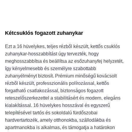
Kétcsuklós fogazott zuhanykar
Ezt a 16 hüvelykes, teljes rézből készült, kettős csuklós
zuhanykar-hosszabbítást úgy tervezték, hogy
meghosszabbítsa és beállítsa az esőzuhanyfej helyzetét,
így kényelmesebb és személyre szabottabb
zuhanyélményt biztosít. Prémium minőségű kovácsolt
rézből készült, professzionális polírozással, kettős
forgatható csatlakozással, biztonságos fogazott
reteszelőszerkezettel a stabilitásért és modern, elegáns
kialakítással. 16 hüvelykes hosszával és egyszerű
telepítésével tartós és sokoldalú fürdőszobai
hardvertartozék, amely otthonokba, szállodákba és
apartmanokba is alkalmas, és támogatja a határokon