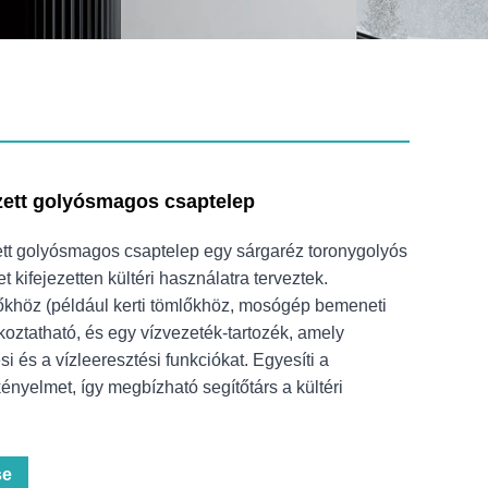
zett golyósmagos csaptelep
ett golyósmagos csaptelep egy sárgaréz toronygolyós
 kifejezetten kültéri használatra terveztek.
őkhöz (például kerti tömlőkhöz, mosógép bemeneti
koztatható, és egy vízvezeték-tartozék, amely
si és a vízleeresztési funkciókat. Egyesíti a
kényelmet, így megbízható segítőtárs a kültéri
se