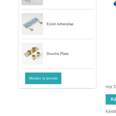
Ezüst zuhanylap
Douche Plate
Minden új termék
Hot T
Ké
Kérdé