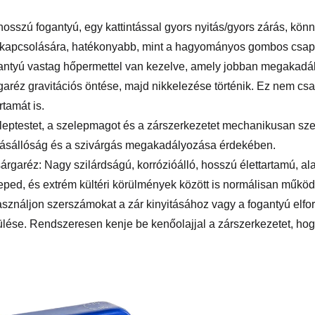
hosszú fogantyú, egy kattintással gyors nyitás/gyors zárás, kön
ikapcsolására, hatékonyabb, mint a hagyományos gombos csap
antyú vastag hőpermettel van kezelve, amely jobban megakadál
garéz gravitációs öntése, majd nikkelezése történik. Ez nem cs
rtamát is.
leptestet, a szelepmagot és a zárszerkezetet mechanikusan sze
sállóság és a szivárgás megakadályozása érdekében.
árgaréz: Nagy szilárdságú, korrózióálló, hosszú élettartamú, 
ped, és extrém kültéri körülmények között is normálisan működ
sználjon szerszámokat a zár kinyitásához vagy a fogantyú elfo
ülése. Rendszeresen kenje be kenőolajjal a zárszerkezetet, h