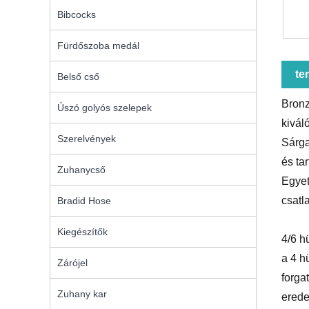
Bibcocks
Fürdőszoba medál
te
Belső cső
Bronz
Úszó golyós szelepek
kivál
Szerelvények
Sárga
és tar
Zuhanycső
Egyet
csatl
Bradid Hose
Kiegészítők
4/6 h
a 4 h
Zárójel
forga
Zuhany kar
erede