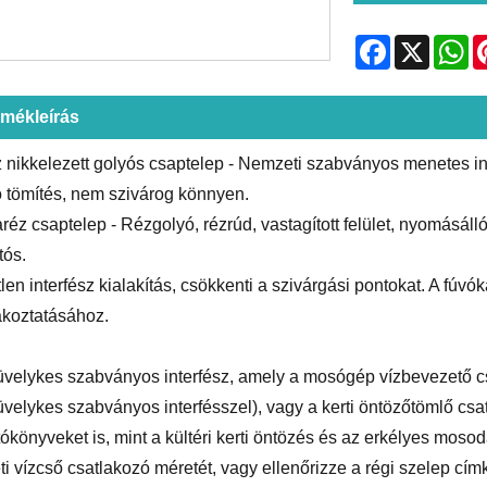
Facebook
X
Wh
rmékleírás
 nikkelezett golyós csaptelep - Nemzeti szabványos menetes inte
ó tömítés, nem szivárog könnyen.
réz csaptelep - Rézgolyó, rézrúd, vastagított felület, nyomásáll
tós.
len interfész kialakítás, csökkenti a szivárgási pontokat. A fúvó
akoztatásához.
üvelykes szabványos interfész, amely a mosógép vízbevezető c
üvelykes szabványos interfésszel), vagy a kerti öntözőtömlő csa
tókönyveket is, mint a kültéri kerti öntözés és az erkélyes mosod
ti vízcső csatlakozó méretét, vagy ellenőrizze a régi szelep cím