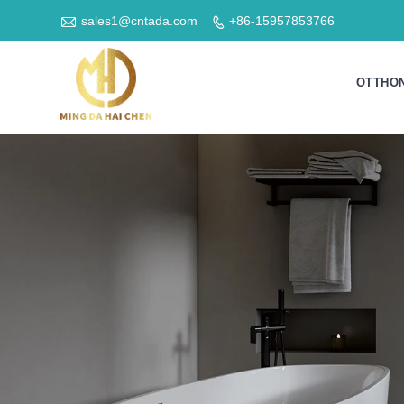

sales1@cntada.com
+86-15957853766

OTTHO