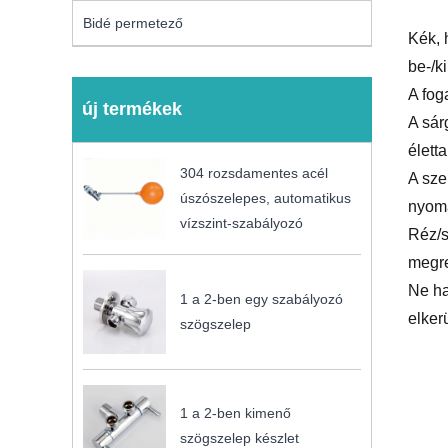
Bidé permetező
Kék, 
be-/k
A fog
új termékek
A sár
életta
304 rozsdamentes acél
A sze
úszószelepes, automatikus
nyomá
vízszint-szabályozó
Réz/s
megre
Ne ha
1 a 2-ben egy szabályozó
elker
szögszelep
1 a 2-ben kimenő
szögszelep készlet