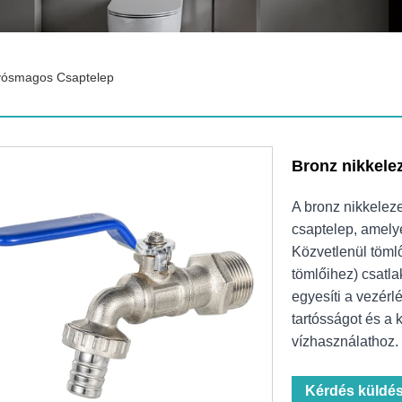
lyósmagos Csaptelep
Bronz nikkele
A bronz nikkelez
csaptelep, amelyet
Közvetlenül töml
tömlőihez) csatla
egyesíti a vezérlé
tartósságot és a 
vízhasználathoz.
Kérdés küldé