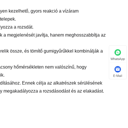
nyen kezelhető, gyors reakció a vízáram
telepek.
yozza a rozsdát.
ak a megjelenését javítja, hanem meghosszabbítja az
relik össze, és tömítő gumigyűrűkkel kombinálják a
WhatsApp
alacsony hőmérsékleten nem valószínű, hogy
ik.
E-Mail
rdításához. Ennek célja az alkatrészek sérülésének
ogy megakadályozza a rozsdásodást és az elakadást.