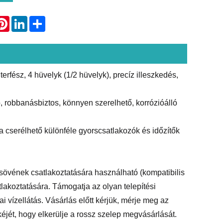
atsApp
Pinterest
LinkedIn
Share
rfész, 4 hüvelyk (1/2 hüvelyk), precíz illeszkedés,
ó, robbanásbiztos, könnyen szerelhető, korrózióálló
ka cserélhető különféle gyorscsatlakozók és időzítők
sövének csatlakoztatására használható (kompatibilis
tlakoztatására. Támogatja az olyan telepítési
ai vízellátás. Vásárlás előtt kérjük, mérje meg az
kéjét, hogy elkerülje a rossz szelep megvásárlását.