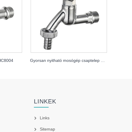
HC8004
Gyorsan nyitható mosógép csaptelep Mdhc8005 kulccsal
LINKEK
Links
Sitemap