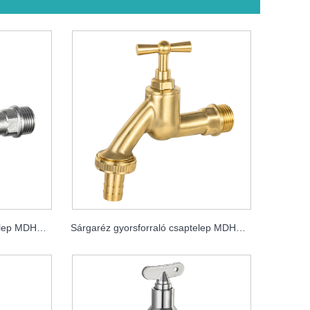
Sárgaréz gyorsforraló csaptelep MDHC8001
Sárgaréz gyorsforraló csaptelep MDHC8002