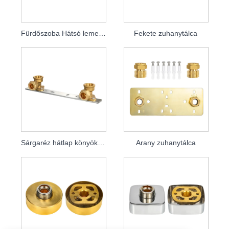
Fürdőszoba Hátsó lemez Könyöklap
Fekete zuhanytálca
Sárgaréz hátlap könyöklap
Arany zuhanytálca