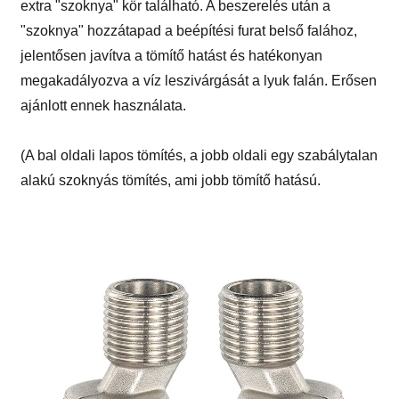
extra "szoknya" kör található. A beszerelés után a
"szoknya" hozzátapad a beépítési furat belső falához,
jelentősen javítva a tömítő hatást és hatékonyan
megakadályozva a víz leszivárgását a lyuk falán. Erősen
ajánlott ennek használata.
(A bal oldali lapos tömítés, a jobb oldali egy szabálytalan
alakú szoknyás tömítés, ami jobb tömítő hatású.