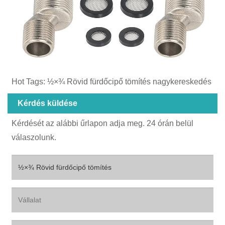
Hot Tags: ½×¾‌ Rövid fürdőcipő tömítés nagykereskedés
Kérdés küldése
Kérdését az alábbi űrlapon adja meg. 24 órán belül
válaszolunk.