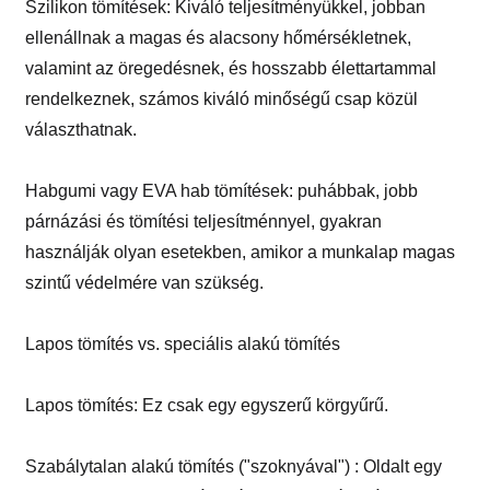
Szilikon tömítések: Kiváló teljesítményükkel, jobban
ellenállnak a magas és alacsony hőmérsékletnek,
valamint az öregedésnek, és hosszabb élettartammal
rendelkeznek, számos kiváló minőségű csap közül
választhatnak.
Habgumi vagy EVA hab tömítések: puhábbak, jobb
párnázási és tömítési teljesítménnyel, gyakran
használják olyan esetekben, amikor a munkalap magas
szintű védelmére van szükség.
Lapos tömítés vs. speciális alakú tömítés
Lapos tömítés: Ez csak egy egyszerű körgyűrű.
Szabálytalan alakú tömítés ("szoknyával") : Oldalt egy