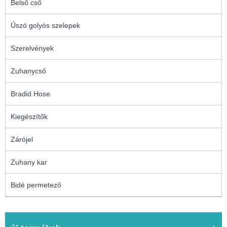
Belső cső
Úszó golyós szelepek
Szerelvények
Zuhanycső
Bradid Hose
Kiegészítők
Zárójel
Zuhany kar
Bidé permetező