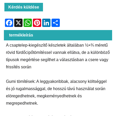
Kérdés küldése
Facebook
X
WhatsApp
Pinterest
LinkedIn
Share
termékleírás
A csaptelep-kiegészítő készletek általában ½×¾‌ méretű
rövid fürdőcipőtömítéssel vannak ellátva, de a különböző
típusok megértése segíthet a választásban a csere vagy
frissítés során
Gumi tömítések: A leggyakoribbak, alacsony költséggel
és jó rugalmassággal, de hosszú távú használat során
elöregedhetnek, megkeményedhetnek és
megrepedhetnek.