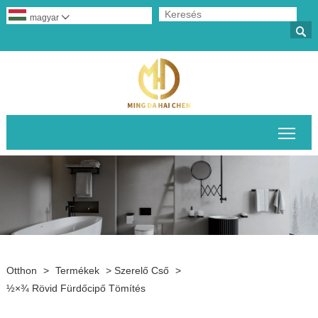
magyar


A fő
Otthon
>
Termékek
>
Szerelő Cső
>
½×¾‌ Rövid Fürdőcipő Tömítés