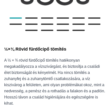
½×¾‌ Rövid fürdőcipő tömítés
A ½ × ¾‌ rövid fürdőcipő tömítés hatékonyan
megakadályozza a vízszivárgást, és biztosítja a családi
élet biztonságát és kényelmét. Ha nincs tömítés a
zuhanyfej és a zuhanytömlő csatlakozására, a víz
kiszivárog a felületen, ami olyan problémákat okoz, mint a
nedvesség, a penész és a rothadás a falakon és a padlón.
Hosszú távon a család higiéniájára és egészségére is
kihat.